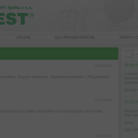
USŁUGI
DLA PROJEKTANTÓW
ATESTY I
18-04-
18-04-2014
Z okazj
wszystkim Naszym Klientom, Współpracownikom i Przyjaciołom
Naszym 
najleps
Zarząd
23-12-2013
23-12-
Pogodny
 Narodzenia oraz wielu sukcesów w nadchodzącym 2014 roku,
oraz wi
życzy
OBS S
14-05-2013