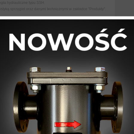
ęgła hydrauliczne typu SSH.
styką sprzęgieł oraz danymi technicznymi w zakładce "Produkty".
30-04-2012
za odwiedzenie naszego stoiska podczas targów Instalacje 2012
6 kwietnia.
13-04-2012
rgów Instalacje 2012 w Poznaniu, w dniach 23-26 kwietnia 2012.
er, sektor E, stoisko 146.
30-03-2012
y, zdrowia oraz pomyślności
16-01-2012
toodmulaczy OISm i MOS teraz do pobrania w zakładce "Dla