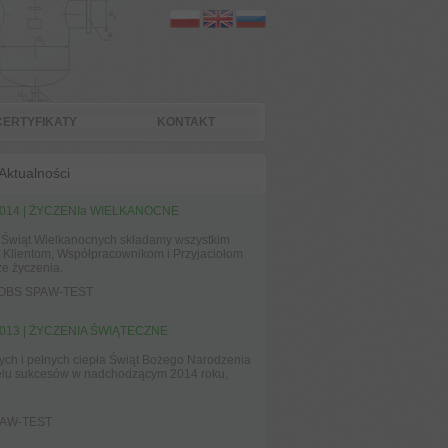
 CERTYFIKATY
KONTAKT
Aktualności
2014 | ŻYCZENIa WIELKANOCNE
i Świąt Wielkanocnych składamy wszystkim
Klientom, Współpracownikom i Przyjaciołom
ze życzenia.
 OBS SPAW-TEST
2013 | ŻYCZENIA ŚWIĄTECZNE
ch i pełnych ciepła Świąt Bożego Narodzenia
elu sukcesów w nadchodzącym 2014 roku,
PAW-TEST