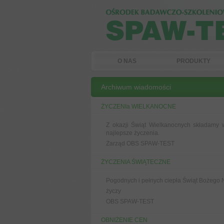
O NAS
PRODUKTY
Archiwum wiadomości
ŻYCZENIa WIELKANOCNE
Z okazji Świąt Wielkanocnych składamy 
najlepsze życzenia.
Zarząd OBS SPAW-TEST
ŻYCZENIA ŚWIĄTECZNE
Pogodnych i pełnych ciepła Świąt Bożego
życzy
OBS SPAW-TEST
OBNIŻENIE CEN