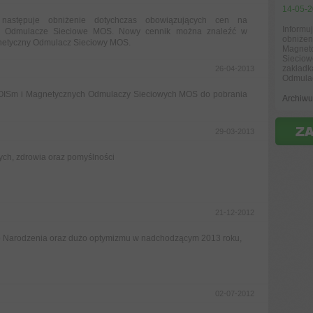
14-05-
 następuje obniżenie dotychczas obowiązujących cen na
Informu
e Odmulacze Sieciowe MOS. Nowy cennik można znaleźć w
obniżen
netyczny Odmulacz Sieciowy MOS.
Magnet
Sieciow
zakładk
26-04-2013
Odmula
ISm i Magnetycznych Odmulaczy Sieciowych MOS do pobrania
Archiw
29-03-2013
ch, zdrowia oraz pomyślności
21-12-2012
go Narodzenia oraz dużo optymizmu w nadchodzącym 2013 roku,
02-07-2012