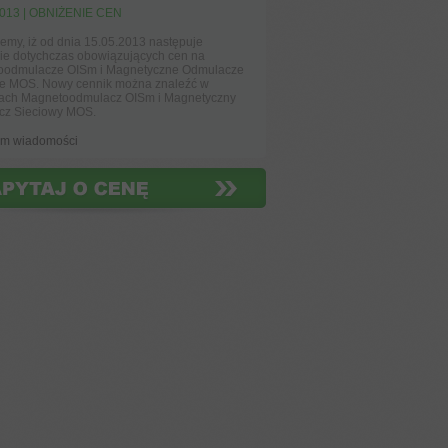
2013 | OBNIŻENIE CEN
jemy, iż od dnia 15.05.2013 następuje
ie dotychczas obowiązujących cen na
oodmulacze OISm i Magnetyczne Odmulacze
e MOS. Nowy cennik można znaleźć w
ach Magnetoodmulacz OISm i Magnetyczny
cz Sieciowy MOS.
um wiadomości