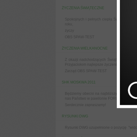
ŻYCZENIA ŚWIĄTECZNE
Spokojnych i pełnych ciepła Świąt Bożeg
roku,
życzy
OBS SPAW-TEST
ŻYCZENIA WIELKANOCNE
Z okazji nadchodzących Świąt Wielkiej 
Przyjaciołom najlepsze życzenia.
Zarząd OBS SPAW-TEST
SHK MOSKWA 2011
Będziemy obecni na najbliższych targach
nas Państwo w pawilonie FORUM na stoisk
Serdecznie zapraszamy!
RYSUNKI DWG
Rysunki DWG uzupełnione o pozycję "wid