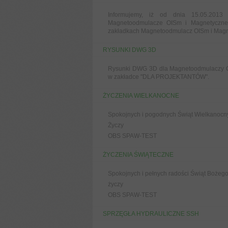
Informujemy, iż od dnia 15.05.2013
Magnetoodmulacze OISm i Magnetyczn
zakładkach Magnetoodmulacz OISm i Mag
RYSUNKI DWG 3D
Rysunki DWG 3D dla Magnetoodmulaczy O
w zakładce "DLA PROJEKTANTÓW".
ŻYCZENIA WIELKANOCNE
Spokojnych i pogodnych Świąt Wielkanocny
Życzy
OBS SPAW-TEST
ŻYCZENIA ŚWIĄTECZNE
Spokojnych i pełnych radości Świąt Boże
życzy
OBS SPAW-TEST
SPRZĘGŁA HYDRAULICZNE SSH