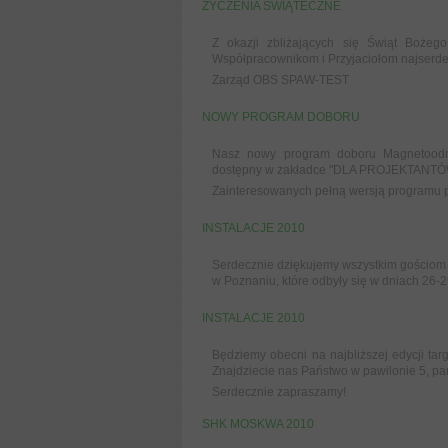
ŻYCZENIA ŚWIĄTECZNE
Z okazji zbliżających się Świąt Bożeg
Współpracownikom i Przyjaciołom najserde
Zarząd OBS SPAW-TEST
NOWY PROGRAM DOBORU
Nasz nowy program doboru Magnetood
dostępny w zakładce "DLA PROJEKTANTÓ
Zainteresowanych pełną wersją programu p
INSTALACJE 2010
Serdecznie dziękujemy wszystkim gościom 
w Poznaniu, które odbyły się w dniach 26-2
INSTALACJE 2010
Będziemy obecni na najbliższej edycji ta
Znajdziecie nas Państwo w pawilonie 5, parte
Serdecznie zapraszamy!
SHK MOSKWA 2010