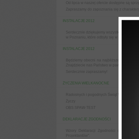
Od lipca w naszej ofercie dostępne są sprz
Zapraszamy do zapoznania się z charaktery
INSTALACJE 2012
Serdecznie dziękujemy wszystkim gościom 
w Poznaniu, które odbyły się w dniach 23-2
INSTALACJE 2012
Będziemy obecni na najbliższej edycji ta
Znajdziecie nas Państwo w pawilonie 5, part
Serdecznie zapraszamy!
ŻYCZENIA WIELKANOCNE
Radosnych i pogodnych Świąt Wielkiej Noc
Życzy
OBS SPAW-TEST
DEKLARACJE ZGODNOŚCI
Wzory Deklaracji Zgodności dla magne
Projektantów".