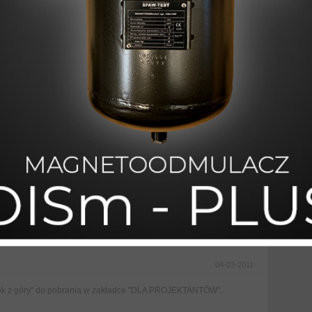
21-12-2011
o Narodzenia oraz wszelkiej pomyślności w nadchodzącym 2012
15-04-2011
Nocy składamy wszystkim Naszym Klientom, Współpracownikom i
23-03-2011
 SHK MOSKWA 2011, w dniach 18-21 kwietnia 2011. Znajdziecie
u numer A07.
04-03-2011
ok z góry" do pobrania w zakładce "DLA PROJEKTANTÓW".